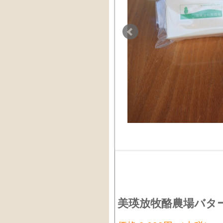
美瑛放牧酪農場バタ